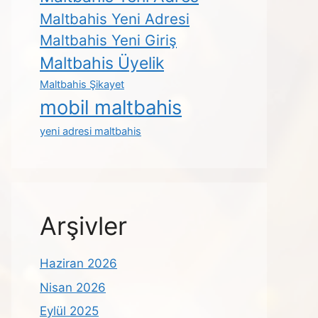
Maltbahis Yeni Adresi
Maltbahis Yeni Giriş
Maltbahis Üyelik
Maltbahis Şikayet
mobil maltbahis
yeni adresi maltbahis
Arşivler
Haziran 2026
Nisan 2026
Eylül 2025