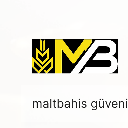
İçeriğe
atla
maltbahis güveni