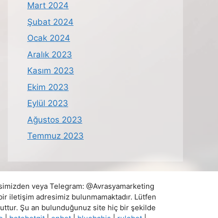
Mart 2024
Şubat 2024
Ocak 2024
Aralık 2023
Kasım 2023
Ekim 2023
Eylül 2023
Ağustos 2023
Temmuz 2023
simizden veya Telegram: @Avrasyamarketing
çbir iletişim adresimiz bulunmamaktadır. Lütfen
uttur. Şu an bulunduğunuz site hiç bir şekilde