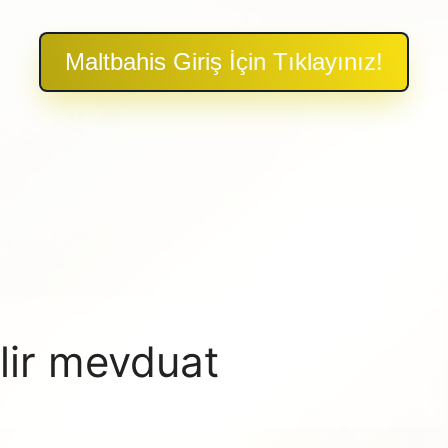
Maltbahis Giriş İçin Tıklayınız!
lir mevduat