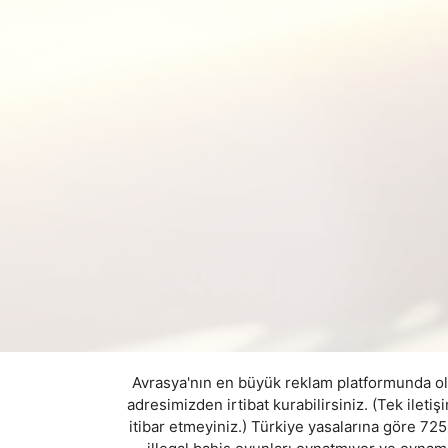
Avrasya'nın en büyük reklam platformunda o
adresimizden irtibat kurabilirsiniz. (Tek ilet
itibar etmeyiniz.) Türkiye yasalarına göre 72