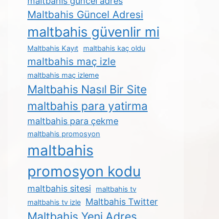
maltbahis güncel adres
Maltbahis Güncel Adresi
maltbahis güvenlir mi
Maltbahis Kayıt
maltbahis kaç oldu
maltbahis maç izle
maltbahis maç izleme
Maltbahis Nasıl Bir Site
maltbahis para yatirma
maltbahis para çekme
maltbahis promosyon
maltbahis
promosyon kodu
maltbahis sitesi
maltbahis tv
Maltbahis Twitter
maltbahis tv izle
Maltbahis Yeni Adres