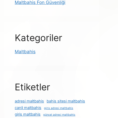
Maltbahis Fon Güvenliği
Kategoriler
Maltbahis
Etiketler
adresi maltbahis
bahis sitesi maltbahis
canli maltbahis
giris adresi maltbahis
giris maltbahis
güncel adresi maltbahis