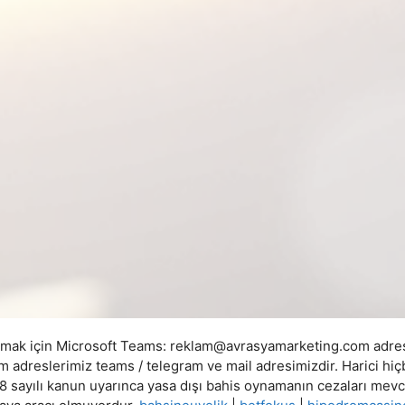
lmak için Microsoft Teams:
reklam@avrasyamarketing.com
adre
işim adreslerimiz teams / telegram ve mail adresimizdir. Harici hi
58 sayılı kanun uyarınca yasa dışı bahis oynamanın cezaları mevc