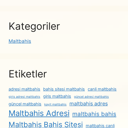
Kategoriler
Maltbahis
Etiketler
adresi maltbahis
bahis sitesi maltbahis
canli maltbahis
giris maltbahis
giris adresi maltbahis
güncel adresi maltbahis
maltbahis adres
güncel maltbahis
kayit maltbahis
Maltbahis Adresi
maltbahis bahis
Maltbahis Bahis Sitesi
maltbahis canli