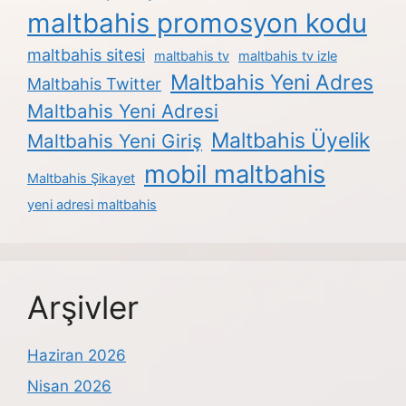
maltbahis promosyon kodu
maltbahis sitesi
maltbahis tv
maltbahis tv izle
Maltbahis Yeni Adres
Maltbahis Twitter
Maltbahis Yeni Adresi
Maltbahis Üyelik
Maltbahis Yeni Giriş
mobil maltbahis
Maltbahis Şikayet
yeni adresi maltbahis
Arşivler
Haziran 2026
Nisan 2026