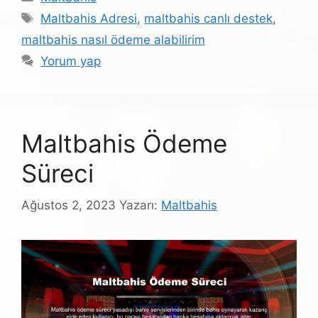
Etiketler
Maltbahis Adresi
,
maltbahis canlı destek
,
maltbahis nasıl ödeme alabilirim
Yorum yap
Maltbahis Ödeme
Süreci
Ağustos 2, 2023
Yazarı:
Maltbahis