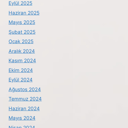
Eylül 2025
Haziran 2025
Mayıs 2025
Şubat 2025
Ocak 2025
Aralık 2024
Kasım 2024
Ekim 2024
Eylül 2024
Ağustos 2024
Temmuz 2024
Haziran 2024
Mayıs 2024
Nisan 2024