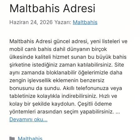
Maltbahis Adresi
Haziran 24, 2026
Yazarı:
Maltbahis
Maltbahis Adresi güncel adresi, yeni listeleri ve
mobil canlı bahis dahil dünyanın birçok
ülkesinde kaliteli hizmet sunan bu büyük bahis
şirketine istediğiniz zaman katılabilirsiniz. Site
aynı zamanda bloklanabilir öğelerimizle daha
zengin işlevsellik eklemenin benzersiz
bonusunu da sundu. Akıllı telefonunuza veya
tabletinize kolaylıkla indirebilirsiniz. Hızlı ve
kolay bir şekilde kaydolun. Çeşitli ödeme
yöntemleri arasından seçim yapabilirsiniz. …
Devamını oku…
Kategoriler
Maltbahis