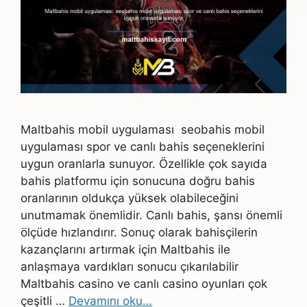
Maltbahis mobil uygulaması seobahis mobil
uygulaması spor ve canlı bahis seçeneklerini
uygun oranlarla sunuyor. Özellikle çok sayıda
bahis platformu için sonucuna doğru bahis
oranlarının oldukça yüksek olabileceğini
unutmamak önemlidir. Canlı bahis, şansı önemli
ölçüde hızlandırır. Sonuç olarak bahisçilerin
kazançlarını artırmak için Maltbahis ile
anlaşmaya vardıkları sonucu çıkarılabilir
Maltbahis casino ve canlı casino oyunları çok
çeşitli …
Devamını oku…