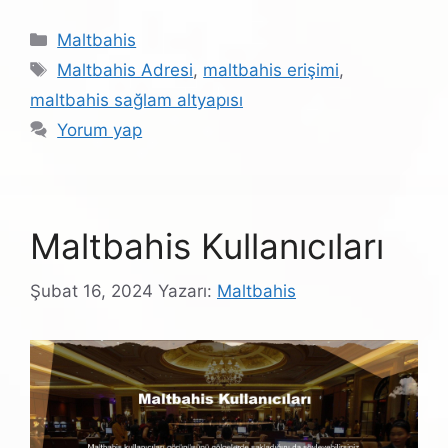
Kategoriler
Maltbahis
Etiketler
Maltbahis Adresi
,
maltbahis erişimi
,
maltbahis sağlam altyapısı
Yorum yap
Maltbahis Kullanıcıları
Şubat 16, 2024
Yazarı:
Maltbahis