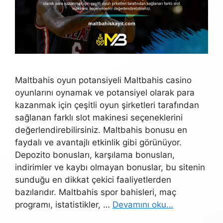
Maltbahis oyun potansiyeli Maltbahis casino
oyunlarını oynamak ve potansiyel olarak para
kazanmak için çeşitli oyun şirketleri tarafından
sağlanan farklı slot makinesi seçeneklerini
değerlendirebilirsiniz. Maltbahis bonusu en
faydalı ve avantajlı etkinlik gibi görünüyor.
Depozito bonusları, karşılama bonusları,
indirimler ve kaybı olmayan bonuslar, bu sitenin
sunduğu en dikkat çekici faaliyetlerden
bazılarıdır. Maltbahis spor bahisleri, maç
programı, istatistikler, …
Devamını oku…