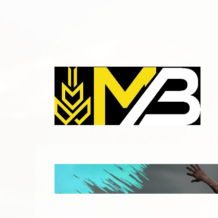
İçeriğe
atla