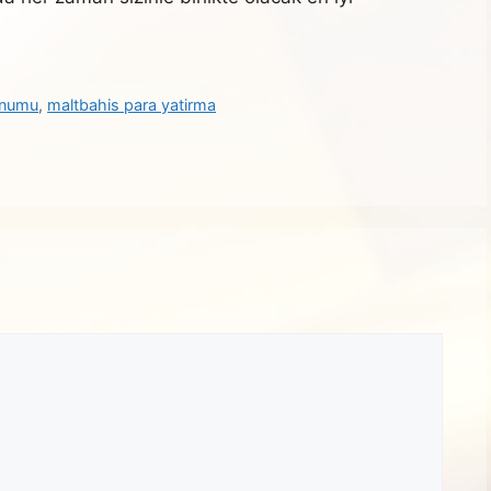
onumu
,
maltbahis para yatirma