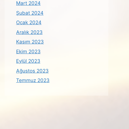
Mart 2024
Şubat 2024
Ocak 2024
Aralık 2023
Kasım 2023
Ekim 2023
Eylül 2023
Ağustos 2023
Temmuz 2023