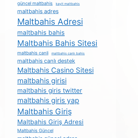
güncel maltbahis
kayit maltbahis
maltbahis adres
Maltbahis Adresi
maltbahis bahis
Maltbahis Bahis Sitesi
maltbahis canli
maltbahis canlı bahis
maltbahis canlı destek
Maltbahis Casino Sitesi
maltbahis girisi
maltbahis giris twitter
maltbahis giris yap
Maltbahis Giriş
Maltbahis Giriş Adresi
Maltbahis Güncel