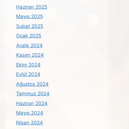
Haziran 2025
Mayıs 2025
Şubat 2025
Ocak 2025
Aralık 2024
Kasım 2024
Ekim 2024
Eylül 2024
Ağustos 2024
Temmuz 2024
Haziran 2024
Mayıs 2024
Nisan 2024