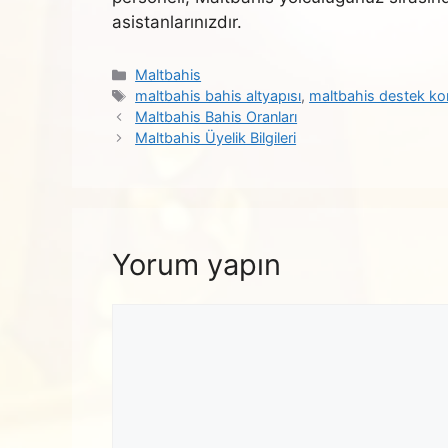
asistanlarınızdır.
Kategoriler
Maltbahis
Etiketler
maltbahis bahis altyapısı
,
maltbahis destek k
Maltbahis Bahis Oranları
Maltbahis Üyelik Bilgileri
Yorum yapın
Yorum