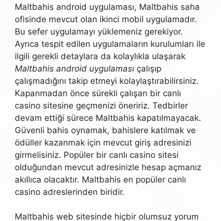
Maltbahis android uygulaması, Maltbahis saha
ofisinde mevcut olan ikinci mobil uygulamadır.
Bu sefer uygulamayı yüklemeniz gerekiyor.
Ayrıca tespit edilen uygulamaların kurulumları ile
ilgili gerekli detaylara da kolaylıkla ulaşarak
Maltbahis android uygulaması
çalışıp
çalışmadığını takip etmeyi kolaylaştırabilirsiniz.
Kapanmadan önce sürekli çalışan bir canlı
casino sitesine geçmenizi öneririz. Tedbirler
devam ettiği sürece Maltbahis kapatılmayacak.
Güvenli bahis oynamak, bahislere katılmak ve
ödüller kazanmak için mevcut giriş adresinizi
girmelisiniz. Popüler bir canlı casino sitesi
olduğundan mevcut adresinizle hesap açmanız
akıllıca olacaktır. Maltbahis en popüler canlı
casino adreslerinden biridir.
Maltbahis web sitesinde hiçbir olumsuz yorum