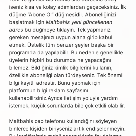
iseniz kısa ve kolay adımlardan geçeceksiniz. İlk
düğme “Abone Ol” düğmesidir. Aboneliğinizi
başlatmak için
Maltbahis yeni güncellenen
adres
bu düğmeye tıklayın. Tek yapmanız
gereken mesajınızı uygun alana girip kabul
etmek. Üstelik tüm benzer şeyler başka bir
programda da yapılabilir. Bu nedenle genellikle
üyelerin hiçbiri bu durumda ne yapacağını
bilemez. Bildiğiniz kimlik bilgilerini kullanın,
özellikle aboneliği olan türdeyseniz. Tek önemli
bilgi kayıtlı adrestir. Bunu yapmak için
platformun bilgi reklam sayfasını
kullanabilirsiniz.Ayrıca iletişim yoluyla yardım
istemek, küçük sorunlarda bile çok etkili olabilir.
Maltbahis cep telefonu kullandığını söyleyen
binlerce kişiden biriyseniz artık endişelenmeyin.