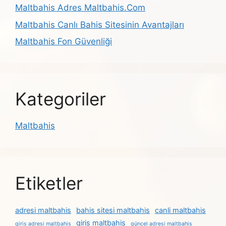
Maltbahis Adres Maltbahis.Com
Maltbahis Canlı Bahis Sitesinin Avantajları
Maltbahis Fon Güvenliği
Kategoriler
Maltbahis
Etiketler
adresi maltbahis
bahis sitesi maltbahis
canli maltbahis
giris maltbahis
giris adresi maltbahis
güncel adresi maltbahis