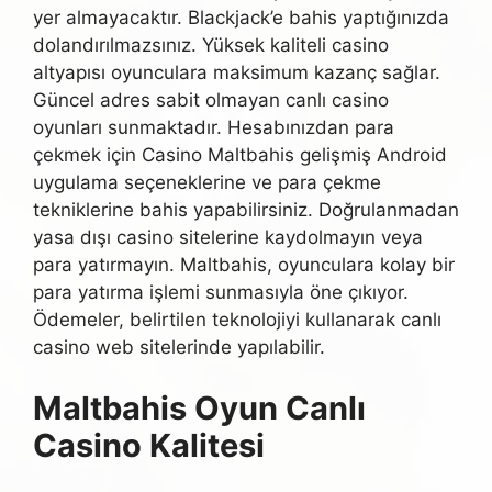
yer almayacaktır. Blackjack’e bahis yaptığınızda
dolandırılmazsınız. Yüksek kaliteli casino
altyapısı oyunculara maksimum kazanç sağlar.
Güncel adres sabit olmayan canlı casino
oyunları sunmaktadır. Hesabınızdan para
çekmek için Casino Maltbahis gelişmiş Android
uygulama seçeneklerine ve para çekme
tekniklerine bahis yapabilirsiniz. Doğrulanmadan
yasa dışı casino sitelerine kaydolmayın veya
para yatırmayın. Maltbahis, oyunculara kolay bir
para yatırma işlemi sunmasıyla öne çıkıyor.
Ödemeler, belirtilen teknolojiyi kullanarak canlı
casino web sitelerinde yapılabilir.
Maltbahis Oyun Canlı
Casino Kalitesi