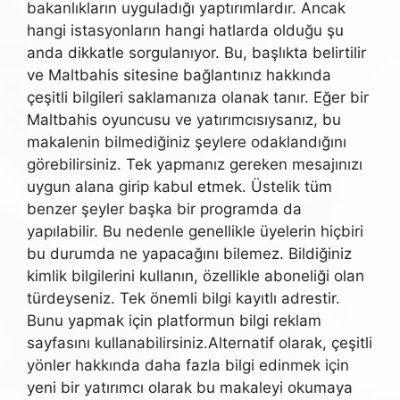
bakanlıkların uyguladığı yaptırımlardır. Ancak
hangi istasyonların hangi hatlarda olduğu şu
anda dikkatle sorgulanıyor. Bu, başlıkta belirtilir
ve Maltbahis sitesine bağlantınız hakkında
çeşitli bilgileri saklamanıza olanak tanır. Eğer bir
Maltbahis oyuncusu ve yatırımcısıysanız, bu
makalenin bilmediğiniz şeylere odaklandığını
görebilirsiniz. Tek yapmanız gereken mesajınızı
uygun alana girip kabul etmek. Üstelik tüm
benzer şeyler başka bir programda da
yapılabilir. Bu nedenle genellikle üyelerin hiçbiri
bu durumda ne yapacağını bilemez. Bildiğiniz
kimlik bilgilerini kullanın, özellikle aboneliği olan
türdeyseniz. Tek önemli bilgi kayıtlı adrestir.
Bunu yapmak için platformun bilgi reklam
sayfasını kullanabilirsiniz.Alternatif olarak, çeşitli
yönler hakkında daha fazla bilgi edinmek için
yeni bir yatırımcı olarak bu makaleyi okumaya