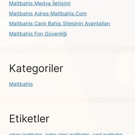
Maltbahis Medya İletişimi
Maltbahis Adres Maltbahis.Com
Maltbahis Canlı Bahis Sitesinin Avantajları
Maltbahis Fon Güvenliği
Kategoriler
Maltbahis
Etiketler
adresi maltbahis
bahis sitesi maltbahis
canli maltbahis