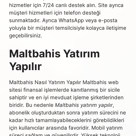
hizmetler için 7/24 canlı destek alın. Site ayrıca
müşteri hizmetleri için telefon desteği
sunmaktadır. Ayrıca WhatsApp veya e-posta
yoluyla bir müşteri temsilcisiyle kolayca iletişime
geçebilirsiniz.
Maltbahis Yatırım
Yapılır
Maltbahis Nasıl Yatırım Yapılır Maltbahis web
sitesi finansal işlemlerde kanıtlanmış bir sicile
sahiptir ve en iyi mevduat işleme şirketlerinden
biridir. Bu nedenle
Maltbahis yatırım yapılır
,
abonelik oluşturduktan sonra yatırım sürecini ne
kadar hızlı tamamlayabileceklerini görebildikleri
için kullanıcılar arasında favoridir. Mobil yatırım
süreci sağlam ve güvenilirdir. Yüksek teknoloji.