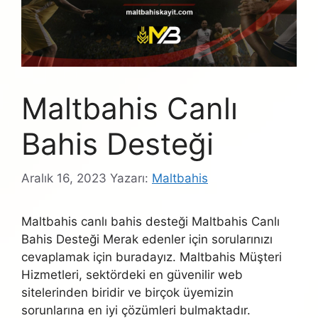
Maltbahis Canlı
Bahis Desteği
Aralık 16, 2023
Yazarı:
Maltbahis
Maltbahis canlı bahis desteği Maltbahis Canlı
Bahis Desteği Merak edenler için sorularınızı
cevaplamak için buradayız. Maltbahis Müşteri
Hizmetleri, sektördeki en güvenilir web
sitelerinden biridir ve birçok üyemizin
sorunlarına en iyi çözümleri bulmaktadır.