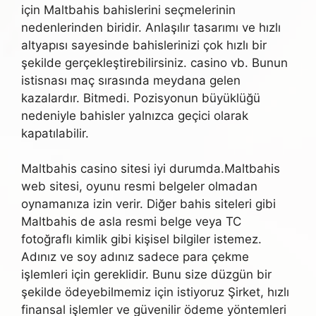
için Maltbahis bahislerini seçmelerinin
nedenlerinden biridir. Anlaşılır tasarımı ve hızlı
altyapısı sayesinde bahislerinizi çok hızlı bir
şekilde gerçekleştirebilirsiniz. casino vb. Bunun
istisnası maç sırasında meydana gelen
kazalardır. Bitmedi. Pozisyonun büyüklüğü
nedeniyle bahisler yalnızca geçici olarak
kapatılabilir.
Maltbahis casino sitesi iyi durumda.Maltbahis
web sitesi, oyunu resmi belgeler olmadan
oynamanıza izin verir. Diğer bahis siteleri gibi
Maltbahis de asla resmi belge veya TC
fotoğraflı kimlik gibi kişisel bilgiler istemez.
Adınız ve soy adınız sadece para çekme
işlemleri için gereklidir. Bunu size düzgün bir
şekilde ödeyebilmemiz için istiyoruz Şirket, hızlı
finansal işlemler ve güvenilir ödeme yöntemleri