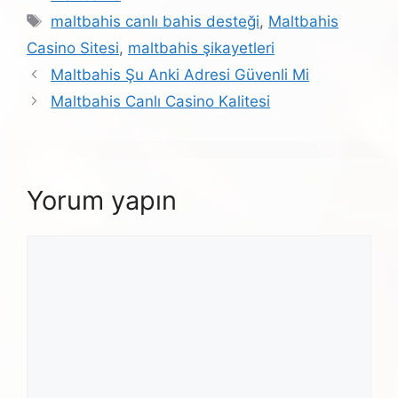
Etiketler
maltbahis canlı bahis desteği
,
Maltbahis
Casino Sitesi
,
maltbahis şikayetleri
Maltbahis Şu Anki Adresi Güvenli Mi
Maltbahis Canlı Casino Kalitesi
Yorum yapın
Yorum