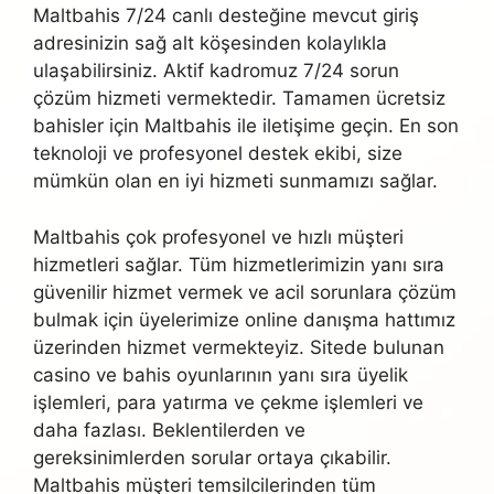
Maltbahis 7/24 canlı desteğine mevcut giriş
adresinizin sağ alt köşesinden kolaylıkla
ulaşabilirsiniz. Aktif kadromuz 7/24 sorun
çözüm hizmeti vermektedir. Tamamen ücretsiz
bahisler için Maltbahis ile iletişime geçin. En son
teknoloji ve profesyonel destek ekibi, size
mümkün olan en iyi hizmeti sunmamızı sağlar.
Maltbahis çok profesyonel ve hızlı müşteri
hizmetleri sağlar. Tüm hizmetlerimizin yanı sıra
güvenilir hizmet vermek ve acil sorunlara çözüm
bulmak için üyelerimize online danışma hattımız
üzerinden hizmet vermekteyiz. Sitede bulunan
casino ve bahis oyunlarının yanı sıra üyelik
işlemleri, para yatırma ve çekme işlemleri ve
daha fazlası. Beklentilerden ve
gereksinimlerden sorular ortaya çıkabilir.
Maltbahis müşteri temsilcilerinden tüm