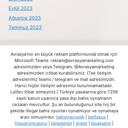
Eylül 2023
Ağustos 2023
Temmuz 2023
Avrasya'nın en büyük reklam platformunda olmak için
Microsoft Teams:
reklam@avrasyamarketing.com
adresimizden veya Telegram: @Avrasyamarketing
adresimizden irtibat kurabilirsiniz. (Tek iletişim
adreslerimiz teams / telegram ve mail adresimizdir.
Harici hiçbir iletişim adresimiz bulunmamaktadır.
Lütfen itibar etmeyiniz.) Türkiye yasalarına göre 7258
sayılı kanun uyarınca yasa dışı bahis oynamanın
cezaları mevcuttur. Şu an bulunduğunuz site hiç bir
şekilde illegal bahis oyunları oynatmıyor ve oynamaya
aracı olmuyordur.
bahsineuyelik
|
betfokus
|
hipodromcasino
|
betebetgit
|
enbet
|
bluebahis
|