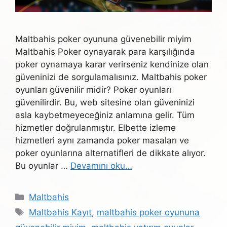
Maltbahis poker oyununa güvenebilir miyim
Maltbahis Poker oynayarak para karşılığında
poker oynamaya karar verirseniz kendinize olan
güveninizi de sorgulamalısınız. Maltbahis poker
oyunları güvenilir midir? Poker oyunları
güvenilirdir. Bu, web sitesine olan güveninizi
asla kaybetmeyeceğiniz anlamına gelir. Tüm
hizmetler doğrulanmıştır. Elbette izleme
hizmetleri aynı zamanda poker masaları ve
poker oyunlarına alternatifleri de dikkate alıyor.
Bu oyunlar …
Devamını oku…
Kategoriler
Maltbahis
Etiketler
Maltbahis Kayıt
,
maltbahis poker oyununa