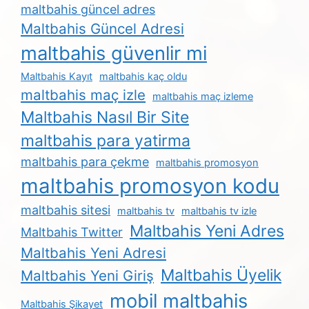
maltbahis güncel adres
Maltbahis Güncel Adresi
maltbahis güvenlir mi
Maltbahis Kayıt
maltbahis kaç oldu
maltbahis maç izle
maltbahis maç izleme
Maltbahis Nasıl Bir Site
maltbahis para yatirma
maltbahis para çekme
maltbahis promosyon
maltbahis promosyon kodu
maltbahis sitesi
maltbahis tv
maltbahis tv izle
Maltbahis Yeni Adres
Maltbahis Twitter
Maltbahis Yeni Adresi
Maltbahis Üyelik
Maltbahis Yeni Giriş
mobil maltbahis
Maltbahis Şikayet