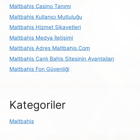
Maltbahis Casino Tanımı
Maltbahis Kullanıcı Mutluluğu
Maltbahis Hizmet Şikayetleri
Maltbahis Medya İletişimi
Maltbahis Adres Maltbahis.Com
Maltbahis Canlı Bahis Sitesinin Avantajları
Maltbahis Fon Güvenliği
Kategoriler
Maltbahis