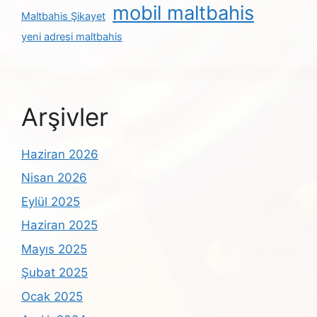
mobil maltbahis
Maltbahis Şikayet
yeni adresi maltbahis
Arşivler
Haziran 2026
Nisan 2026
Eylül 2025
Haziran 2025
Mayıs 2025
Şubat 2025
Ocak 2025