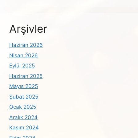
Arşivler
Haziran 2026
Nisan 2026
Eylül 2025
Haziran 2025
Mayıs 2025
Şubat 2025
Ocak 2025
Aralık 2024
Kasım 2024
Ekim 2024