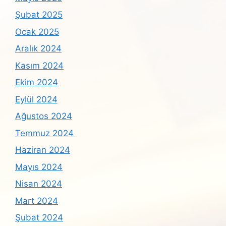
Şubat 2025
Ocak 2025
Aralık 2024
Kasım 2024
Ekim 2024
Eylül 2024
Ağustos 2024
Temmuz 2024
Haziran 2024
Mayıs 2024
Nisan 2024
Mart 2024
Şubat 2024