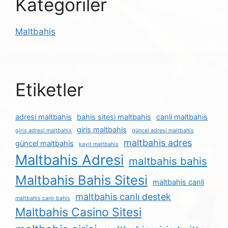
Kategoriler
Maltbahis
Etiketler
adresi maltbahis
bahis sitesi maltbahis
canli maltbahis
giris maltbahis
giris adresi maltbahis
güncel adresi maltbahis
maltbahis adres
güncel maltbahis
kayit maltbahis
Maltbahis Adresi
maltbahis bahis
Maltbahis Bahis Sitesi
maltbahis canli
maltbahis canlı destek
maltbahis canlı bahis
Maltbahis Casino Sitesi