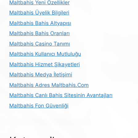
Maltbahis Yeni Özellikler
Maltbahis Üyelik Bilgileri
Maltbahis Bahis Altyapısı
Maltbahis Bahis Oranları
Maltbahis Casino Tanımı
Maltbahis Kullanıcı Mutluluğu
Maltbahis Hizmet Şikayetleri
Maltbahis Medya İletişimi
Maltbahis Adres Maltbahis.Com
Maltbahis Canlı Bahis Sitesinin Avantajları
Maltbahis Fon Güvenliği