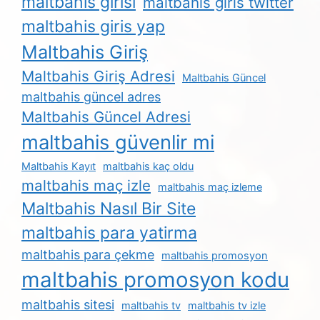
maltbahis girisi
maltbahis giris twitter
maltbahis giris yap
Maltbahis Giriş
Maltbahis Giriş Adresi
Maltbahis Güncel
maltbahis güncel adres
Maltbahis Güncel Adresi
maltbahis güvenlir mi
Maltbahis Kayıt
maltbahis kaç oldu
maltbahis maç izle
maltbahis maç izleme
Maltbahis Nasıl Bir Site
maltbahis para yatirma
maltbahis para çekme
maltbahis promosyon
maltbahis promosyon kodu
maltbahis sitesi
maltbahis tv
maltbahis tv izle