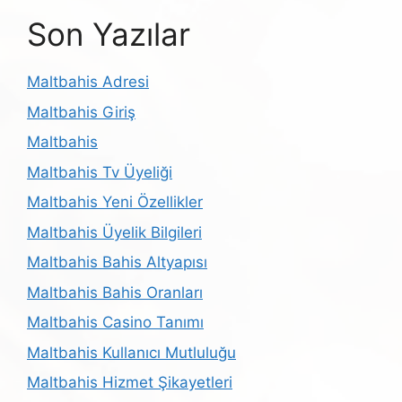
Son Yazılar
Maltbahis Adresi
Maltbahis Giriş
Maltbahis
Maltbahis Tv Üyeliği
Maltbahis Yeni Özellikler
Maltbahis Üyelik Bilgileri
Maltbahis Bahis Altyapısı
Maltbahis Bahis Oranları
Maltbahis Casino Tanımı
Maltbahis Kullanıcı Mutluluğu
Maltbahis Hizmet Şikayetleri