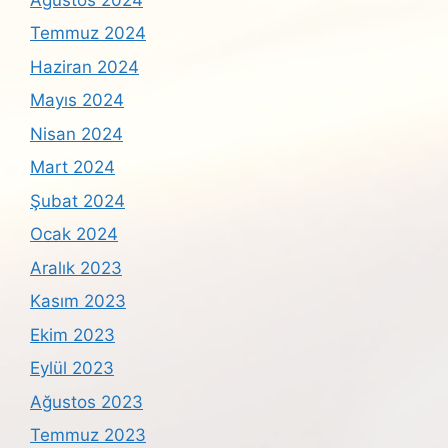
Temmuz 2024
Haziran 2024
Mayıs 2024
Nisan 2024
Mart 2024
Şubat 2024
Ocak 2024
Aralık 2023
Kasım 2023
Ekim 2023
Eylül 2023
Ağustos 2023
Temmuz 2023