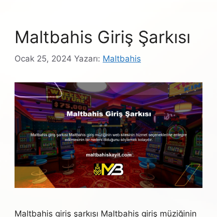
Maltbahis Giriş Şarkısı
Ocak 25, 2024
Yazarı:
Maltbahis
Maltbahis giriş şarkısı Maltbahis giriş müziğinin