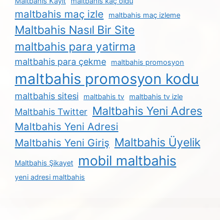
Maltbahis Kayıt
maltbahis kaç oldu
maltbahis maç izle
maltbahis maç izleme
Maltbahis Nasıl Bir Site
maltbahis para yatirma
maltbahis para çekme
maltbahis promosyon
maltbahis promosyon kodu
maltbahis sitesi
maltbahis tv
maltbahis tv izle
Maltbahis Yeni Adres
Maltbahis Twitter
Maltbahis Yeni Adresi
Maltbahis Üyelik
Maltbahis Yeni Giriş
mobil maltbahis
Maltbahis Şikayet
yeni adresi maltbahis