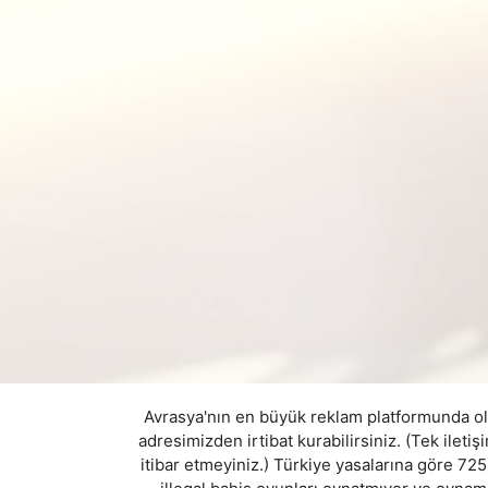
Avrasya'nın en büyük reklam platformunda o
adresimizden irtibat kurabilirsiniz. (Tek ilet
itibar etmeyiniz.) Türkiye yasalarına göre 72