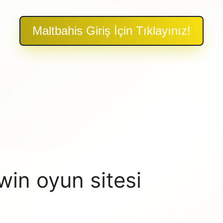
Maltbahis Giriş İçin Tıklayınız!
in oyun sitesi