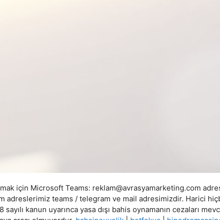
lmak için Microsoft Teams:
reklam@avrasyamarketing.com
adre
işim adreslerimiz teams / telegram ve mail adresimizdir. Harici hi
58 sayılı kanun uyarınca yasa dışı bahis oynamanın cezaları mevc