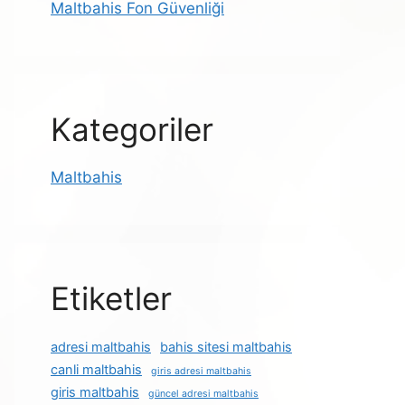
Maltbahis Fon Güvenliği
Kategoriler
Maltbahis
Etiketler
adresi maltbahis
bahis sitesi maltbahis
canli maltbahis
giris adresi maltbahis
giris maltbahis
güncel adresi maltbahis