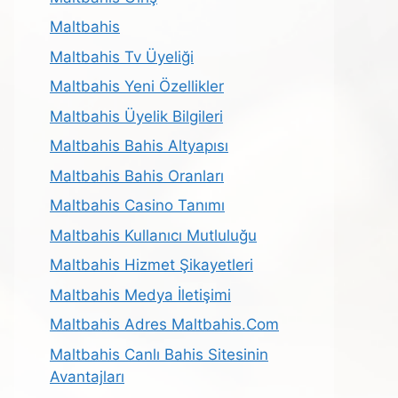
Maltbahis
Maltbahis Tv Üyeliği
Maltbahis Yeni Özellikler
Maltbahis Üyelik Bilgileri
Maltbahis Bahis Altyapısı
Maltbahis Bahis Oranları
Maltbahis Casino Tanımı
Maltbahis Kullanıcı Mutluluğu
Maltbahis Hizmet Şikayetleri
Maltbahis Medya İletişimi
Maltbahis Adres Maltbahis.Com
Maltbahis Canlı Bahis Sitesinin
Avantajları