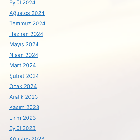
Eylül 2024
Ağustos 2024
Temmuz 2024
Haziran 2024
Mayıs 2024
Nisan 2024
Mart 2024
Şubat 2024
Ocak 2024
Aralık 2023
Kasım 2023
Ekim 2023
Eylül 2023
Ağustos 2023