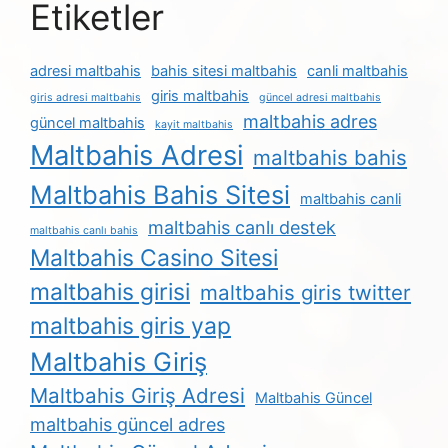
Etiketler
adresi maltbahis
bahis sitesi maltbahis
canli maltbahis
giris maltbahis
giris adresi maltbahis
güncel adresi maltbahis
maltbahis adres
güncel maltbahis
kayit maltbahis
Maltbahis Adresi
maltbahis bahis
Maltbahis Bahis Sitesi
maltbahis canli
maltbahis canlı destek
maltbahis canlı bahis
Maltbahis Casino Sitesi
maltbahis girisi
maltbahis giris twitter
maltbahis giris yap
Maltbahis Giriş
Maltbahis Giriş Adresi
Maltbahis Güncel
maltbahis güncel adres