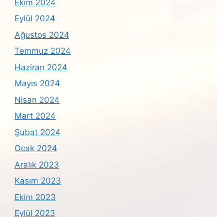
Ekim 2024
Eylül 2024
Ağustos 2024
Temmuz 2024
Haziran 2024
Mayıs 2024
Nisan 2024
Mart 2024
Şubat 2024
Ocak 2024
Aralık 2023
Kasım 2023
Ekim 2023
Eylül 2023