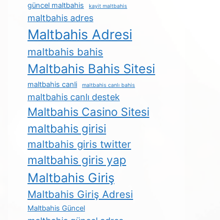
güncel maltbahis
kayit maltbahis
maltbahis adres
Maltbahis Adresi
maltbahis bahis
Maltbahis Bahis Sitesi
maltbahis canli
maltbahis canlı bahis
maltbahis canlı destek
Maltbahis Casino Sitesi
maltbahis girisi
maltbahis giris twitter
maltbahis giris yap
Maltbahis Giriş
Maltbahis Giriş Adresi
Maltbahis Güncel