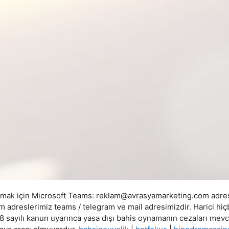
lmak için Microsoft Teams:
reklam@avrasyamarketing.com
adre
işim adreslerimiz teams / telegram ve mail adresimizdir. Harici hi
58 sayılı kanun uyarınca yasa dışı bahis oynamanın cezaları mevc