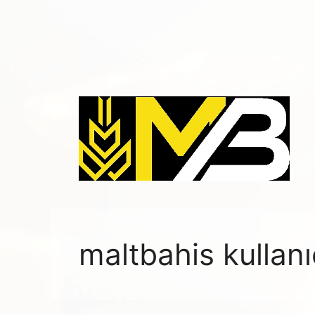
İçeriğe
atla
maltbahis kullanı