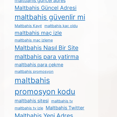
maltbahis güncel adres
Maltbahis Güncel Adresi
maltbahis güvenlir mi
Maltbahis Kayıt
maltbahis kaç oldu
maltbahis maç izle
maltbahis maç izleme
Maltbahis Nasıl Bir Site
maltbahis para yatirma
maltbahis para çekme
maltbahis promosyon
maltbahis
promosyon kodu
maltbahis sitesi
maltbahis tv
Maltbahis Twitter
maltbahis tv izle
Maltbahis Yeni Adres