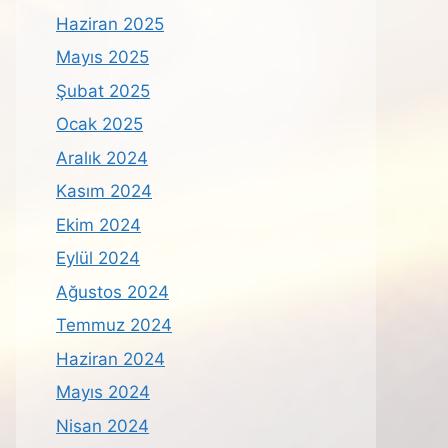
Haziran 2025
Mayıs 2025
Şubat 2025
Ocak 2025
Aralık 2024
Kasım 2024
Ekim 2024
Eylül 2024
Ağustos 2024
Temmuz 2024
Haziran 2024
Mayıs 2024
Nisan 2024