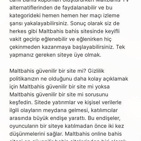
alternatiflerinden de faydalanabilir ve bu
kategorideki hemen hemen her maçı izleme
şansı yakalayabilirsiniz. Sonuç olarak siz de
herkes gibi Maltbahis bahis sitesinde keyifli
vakit geçirip eğlenebilir ve eğlenirken hiç
çekinmeden kazanmaya başlayabilirsiniz. Tek
yapmanız gereken siteye üye olmak.
Maltbahis güvenilir bir site mi? Gizlilik
politikanızın ne olduğunu daha kolay açıklamak
için Maltbahis güvenilir bir site mi yoksa
Maltbahis güvenilir bir site mi sorusunu
keşfedin. Sitede yatırımlar ve kişisel verilerle
ilgili olayların meydana gelmesi, katılımcılar
arasında büyük endişe yarattı. Bu endişeler,
oyuncuların bir siteye katılmadan önce iki kez
düşünmelerini sağlar. Maltbahis online bahis