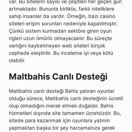
var. Bu sitelerin sayısı ve çeşitleri her geçen gün
artmaktadır. Bununla birlikte, farklı niteliklere
sahip insanlar da vardır. Örneğin, bazı casino
siteleri erişim sorunları nedeniyle kapatılmıştır.
Çünkü sistem kurmadan sektöre giren oyun
rigleri uzun ömürlü olmayacaktır. Bu süreçte
varlığını kaybetmeyen web siteleri birçok
cephede eleştirilir. Bu inceleme iyi veya kötü
olabilir.
Maltbahis Canlı Desteği
Maltbahis canlı desteği Bahis yatıran oyunlar
olduğu sürece, Maltbahis canlı desteğinin ücretli
olup olmadığını merak etmek doğaldır. Bahis
hizmetleri dışında site tamamen ücretsizdir. Bu,
sitede para kazanmak için oyunlara yatırım
yapmaktan başka bir şey harcamanıza gerek