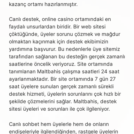
kazanç ortamı hazırlanmıştır.
Canlı destek, online casino ortamındaki en
faydalı unsurlardan biridir. Bir web sitesi
çöktüğünde, üyeler sorunu çözmek ve mağdur
olmaktan kaçınmak için destek ekibimizin
yardımına başvurur. Bu nedenlerle üye sitemiz
tarafından sağlanan bu desteğin gerçek zamanlı
saatlerine öncelik veriyoruz. Site ortamında
tanımlanan Maltbahis çalışma saatleri 24 saat
ayarlanmaktadır. Bir site ortamında 7 gün 27
saat üyelere sunulan gerçek zamanlı sürekli
destek hizmeti, üyelerin sorunlarını çok hızlı bir
şekilde çözmelerini sağlar. Maltbahis, destek
sitesi üyeleri ve sorunları ile çok ilgileniyor.
Canlı sohbet hem üyelerle hem de onların
endişeleriyle ilgilendiğinden, rastgele üyelerin