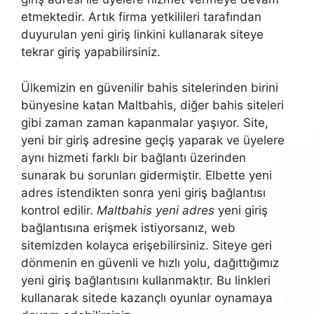
etmektedir. Artık firma yetkilileri tarafından
duyurulan yeni giriş linkini kullanarak siteye
tekrar giriş yapabilirsiniz.
Ülkemizin en güvenilir bahis sitelerinden birini
bünyesine katan Maltbahis, diğer bahis siteleri
gibi zaman zaman kapanmalar yaşıyor. Site,
yeni bir giriş adresine geçiş yaparak ve üyelere
aynı hizmeti farklı bir bağlantı üzerinden
sunarak bu sorunları gidermiştir. Elbette yeni
adres istendikten sonra yeni giriş bağlantısı
kontrol edilir.
Maltbahis yeni adres
yeni giriş
bağlantısına erişmek istiyorsanız, web
sitemizden kolayca erişebilirsiniz. Siteye geri
dönmenin en güvenli ve hızlı yolu, dağıttığımız
yeni giriş bağlantısını kullanmaktır. Bu linkleri
kullanarak sitede kazançlı oyunlar oynamaya