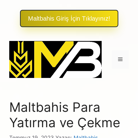
Maltbahis Giriş İçin Tıklayınız!
İçeriğe
atla
Menü
Maltbahis Para
Yatırma ve Çekme
Temmuz 19, 2023
Yazarı:
Maltbahis