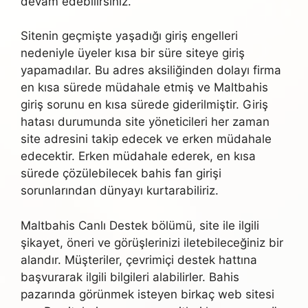
devam edebilirsiniz.
Sitenin geçmişte yaşadığı giriş engelleri
nedeniyle üyeler kısa bir süre siteye giriş
yapamadılar. Bu adres aksiliğinden dolayı firma
en kısa sürede müdahale etmiş ve Maltbahis
giriş sorunu en kısa sürede giderilmiştir. Giriş
hatası durumunda site yöneticileri her zaman
site adresini takip edecek ve erken müdahale
edecektir. Erken müdahale ederek, en kısa
sürede çözülebilecek bahis fan girişi
sorunlarından dünyayı kurtarabiliriz.
Maltbahis Canlı Destek bölümü, site ile ilgili
şikayet, öneri ve görüşlerinizi iletebileceğiniz bir
alandır. Müşteriler, çevrimiçi destek hattına
başvurarak ilgili bilgileri alabilirler. Bahis
pazarında görünmek isteyen birkaç web sitesi