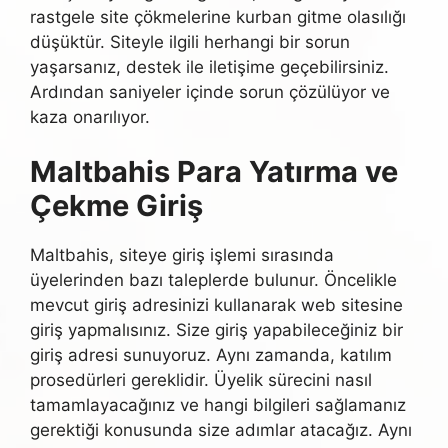
rastgele site çökmelerine kurban gitme olasılığı
düşüktür. Siteyle ilgili herhangi bir sorun
yaşarsanız, destek ile iletişime geçebilirsiniz.
Ardından saniyeler içinde sorun çözülüyor ve
kaza onarılıyor.
Maltbahis Para Yatırma ve
Çekme Giriş
Maltbahis, siteye giriş işlemi sırasında
üyelerinden bazı taleplerde bulunur. Öncelikle
mevcut giriş adresinizi kullanarak web sitesine
giriş yapmalısınız. Size giriş yapabileceğiniz bir
giriş adresi sunuyoruz. Aynı zamanda, katılım
prosedürleri gereklidir. Üyelik sürecini nasıl
tamamlayacağınız ve hangi bilgileri sağlamanız
gerektiği konusunda size adımlar atacağız. Aynı