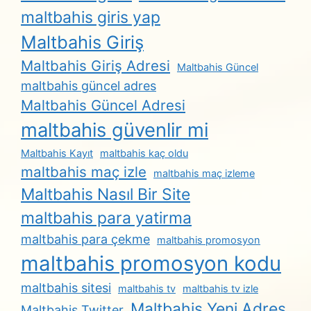
maltbahis giris yap
Maltbahis Giriş
Maltbahis Giriş Adresi
Maltbahis Güncel
maltbahis güncel adres
Maltbahis Güncel Adresi
maltbahis güvenlir mi
Maltbahis Kayıt
maltbahis kaç oldu
maltbahis maç izle
maltbahis maç izleme
Maltbahis Nasıl Bir Site
maltbahis para yatirma
maltbahis para çekme
maltbahis promosyon
maltbahis promosyon kodu
maltbahis sitesi
maltbahis tv
maltbahis tv izle
Maltbahis Yeni Adres
Maltbahis Twitter