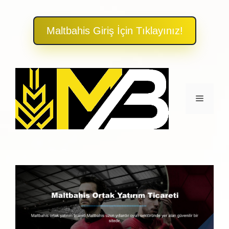
Maltbahis Giriş İçin Tıklayınız!
İçeriğe
atla
Menü