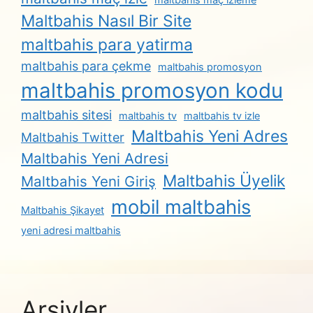
maltbahis maç izleme
Maltbahis Nasıl Bir Site
maltbahis para yatirma
maltbahis para çekme
maltbahis promosyon
maltbahis promosyon kodu
maltbahis sitesi
maltbahis tv
maltbahis tv izle
Maltbahis Yeni Adres
Maltbahis Twitter
Maltbahis Yeni Adresi
Maltbahis Üyelik
Maltbahis Yeni Giriş
mobil maltbahis
Maltbahis Şikayet
yeni adresi maltbahis
Arşivler