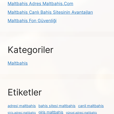
Maltbahis Adres Maltbahis.Com
Maltbahis Canlı Bahis Sitesinin Avantajları
Maltbahis Fon Güvenliği
Kategoriler
Maltbahis
Etiketler
adresi maltbahis
bahis sitesi maltbahis
canli maltbahis
giris maltbahis
giris adresi maltbahis
güncel adresi maltbahis