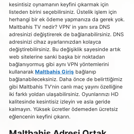
kesintisiz oynamanın keyfini çıkarmak için
listeden birini seçebilirsiniz. Üstelik işlem için
herhangi bir ek ödeme yapmanıza da gerek yok.
Maltbahis TV nedir? VPN’ in yanı sıra DNS
adresinizi değiştirerek de bağlanabilirsiniz. DNS
adresinizi cihaz ayarlarınızdan kolayca
değiştirebilirsiniz. Bu değişiklik sayesinde artık
web sitelerine sanki başka bir noktadan
bağlanıyormuş gibi aynı VPN yöntemlerini
kullanarak
Maltbahis Giriş
bağlanıp
bağlanabileceksiniz. Daha önce de belirttiğimiz
gibi Maltbahis TV’nin canlı maç yayını özelliğine
iki farklı yoldan ulaşabilirsiniz. Oyunlarınızı HD
kalitesinde kesintisiz izleyin ve asla geride
kalmayın. Yüksek ücretler ödemeden ücretsiz
eğlencenin keyfini çıkarın.
Maltbahis Adresi Ortak