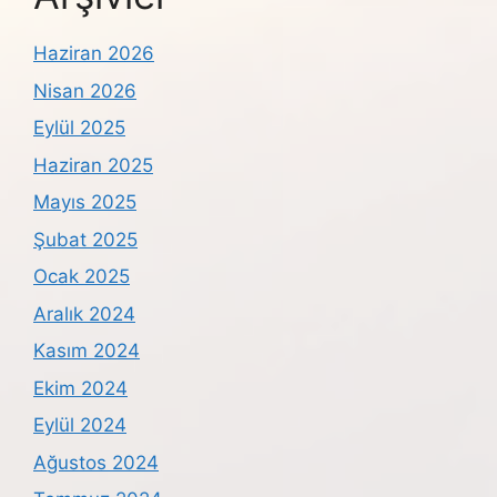
Haziran 2026
Nisan 2026
Eylül 2025
Haziran 2025
Mayıs 2025
Şubat 2025
Ocak 2025
Aralık 2024
Kasım 2024
Ekim 2024
Eylül 2024
Ağustos 2024