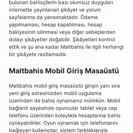
bulunan bahisçilerin bazı olumsuz duyguları
internette yayınlanan şikâyet ve yorum
sayfalarına da yansımaktadır. Ödeme
yapılmaması, hesap kapatılması, hesap
bakiyesinin silinmesi veya diğer sebeplerden
dolayı şikâyetler doğabilir. Şikâyetleri kontrol
ettik ve şu ana kadar Maltbahis ile ilgili herhangi
bir şikâyete rastlamadık.
Maltbahis Mobil Giriş Masaüstü
Maltbahis mobil giriş masaüstü girişin yanı sıra
yeni giriş adresinizden mobil uygulama
üzerinden de bahis oynamanız mümkün. Mobil
bağlantı sayesinde oyuncular tablet veya cep
telefonu üzerinden kolaylıkla hesaplarına bahis
oynayabilirler. Oyun oynamak için telefonlarını
bağlayan kullanıcılar, sistem farklılıklarıyla