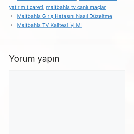
yatırım ticareti
,
maltbahis tv canlı maçlar
Maltbahis Giriş Hatasını Nasıl Düzeltme
Maltbahis TV Kalitesi İyi Mi
Yorum yapın
Yorum