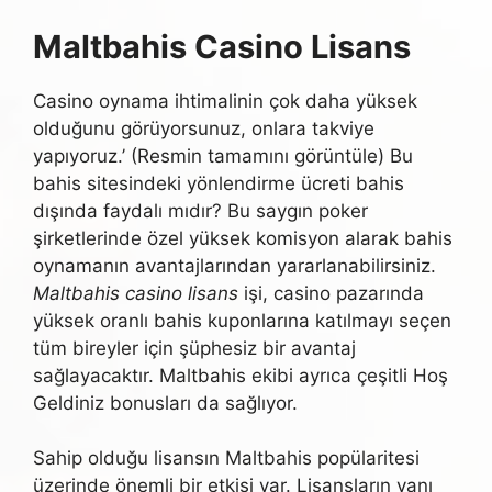
Maltbahis Casino Lisans
Casino oynama ihtimalinin çok daha yüksek
olduğunu görüyorsunuz, onlara takviye
yapıyoruz.’ (Resmin tamamını görüntüle) Bu
bahis sitesindeki yönlendirme ücreti bahis
dışında faydalı mıdır? Bu saygın poker
şirketlerinde özel yüksek komisyon alarak bahis
oynamanın avantajlarından yararlanabilirsiniz.
Maltbahis casino lisans
işi, casino pazarında
yüksek oranlı bahis kuponlarına katılmayı seçen
tüm bireyler için şüphesiz bir avantaj
sağlayacaktır. Maltbahis ekibi ayrıca çeşitli Hoş
Geldiniz bonusları da sağlıyor.
Sahip olduğu lisansın Maltbahis popülaritesi
üzerinde önemli bir etkisi var. Lisansların yanı