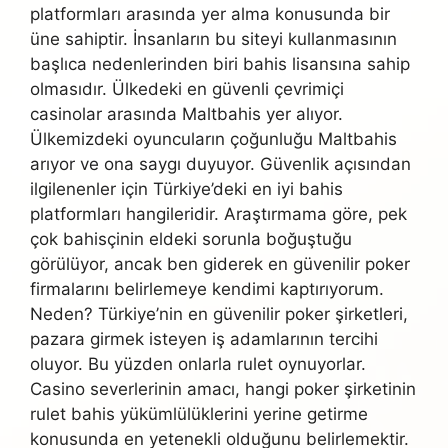
platformları arasında yer alma konusunda bir
üne sahiptir. İnsanların bu siteyi kullanmasının
başlıca nedenlerinden biri bahis lisansına sahip
olmasıdır. Ülkedeki en güvenli çevrimiçi
casinolar arasında Maltbahis yer alıyor.
Ülkemizdeki oyuncuların çoğunluğu Maltbahis
arıyor ve ona saygı duyuyor. Güvenlik açısından
ilgilenenler için Türkiye’deki en iyi bahis
platformları hangileridir. Araştırmama göre, pek
çok bahisçinin eldeki sorunla boğuştuğu
görülüyor, ancak ben giderek en güvenilir poker
firmalarını belirlemeye kendimi kaptırıyorum.
Neden? Türkiye’nin en güvenilir poker şirketleri,
pazara girmek isteyen iş adamlarının tercihi
oluyor. Bu yüzden onlarla rulet oynuyorlar.
Casino severlerinin amacı, hangi poker şirketinin
rulet bahis yükümlülüklerini yerine getirme
konusunda en yetenekli olduğunu belirlemektir.