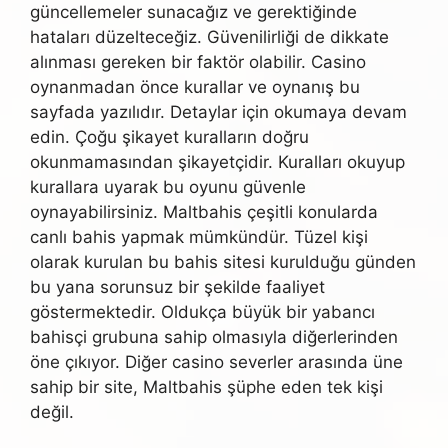
güncellemeler sunacağız ve gerektiğinde
hataları düzelteceğiz. Güvenilirliği de dikkate
alınması gereken bir faktör olabilir. Casino
oynanmadan önce kurallar ve oynanış bu
sayfada yazılıdır. Detaylar için okumaya devam
edin. Çoğu şikayet kuralların doğru
okunmamasından şikayetçidir. Kuralları okuyup
kurallara uyarak bu oyunu güvenle
oynayabilirsiniz. Maltbahis çeşitli konularda
canlı bahis yapmak mümkündür. Tüzel kişi
olarak kurulan bu bahis sitesi kurulduğu günden
bu yana sorunsuz bir şekilde faaliyet
göstermektedir. Oldukça büyük bir yabancı
bahisçi grubuna sahip olmasıyla diğerlerinden
öne çıkıyor. Diğer casino severler arasında üne
sahip bir site, Maltbahis şüphe eden tek kişi
değil.