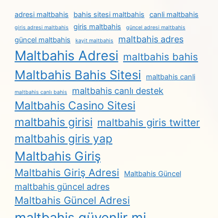
adresi maltbahis
bahis sitesi maltbahis
canli maltbahis
giris maltbahis
giris adresi maltbahis
güncel adresi maltbahis
maltbahis adres
güncel maltbahis
kayit maltbahis
Maltbahis Adresi
maltbahis bahis
Maltbahis Bahis Sitesi
maltbahis canli
maltbahis canlı destek
maltbahis canlı bahis
Maltbahis Casino Sitesi
maltbahis girisi
maltbahis giris twitter
maltbahis giris yap
Maltbahis Giriş
Maltbahis Giriş Adresi
Maltbahis Güncel
maltbahis güncel adres
Maltbahis Güncel Adresi
maltbahis güvenlir mi