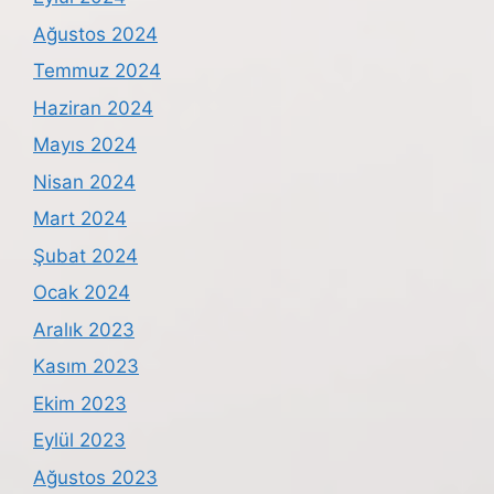
Ağustos 2024
Temmuz 2024
Haziran 2024
Mayıs 2024
Nisan 2024
Mart 2024
Şubat 2024
Ocak 2024
Aralık 2023
Kasım 2023
Ekim 2023
Eylül 2023
Ağustos 2023