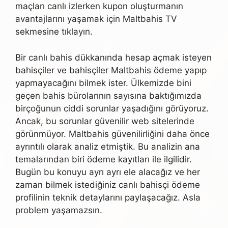
maçları canlı izlerken kupon oluşturmanın
avantajlarını yaşamak için Maltbahis TV
sekmesine tıklayın.
Bir canlı bahis dükkanında hesap açmak isteyen
bahisçiler ve bahisçiler Maltbahis ödeme yapıp
yapmayacağını bilmek ister. Ülkemizde bini
geçen bahis bürolarının sayısına baktığımızda
birçoğunun ciddi sorunlar yaşadığını görüyoruz.
Ancak, bu sorunlar güvenilir web sitelerinde
görünmüyor. Maltbahis güvenilirliğini daha önce
ayrıntılı olarak analiz etmiştik. Bu analizin ana
temalarından biri ödeme kayıtları ile ilgilidir.
Bugün bu konuyu ayrı ayrı ele alacağız ve her
zaman bilmek istediğiniz canlı bahisçi ödeme
profilinin teknik detaylarını paylaşacağız. Asla
problem yaşamazsın.