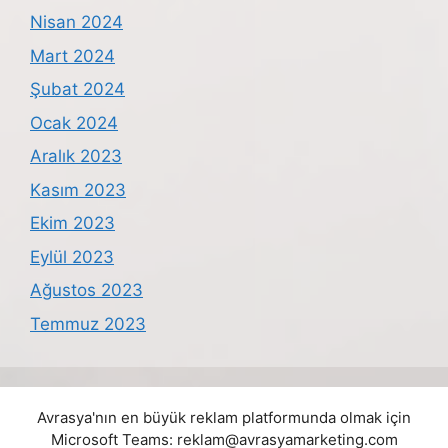
Nisan 2024
Mart 2024
Şubat 2024
Ocak 2024
Aralık 2023
Kasım 2023
Ekim 2023
Eylül 2023
Ağustos 2023
Temmuz 2023
Avrasya'nın en büyük reklam platformunda olmak için
Microsoft Teams:
reklam@avrasyamarketing.com