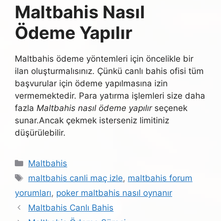
Maltbahis Nasıl
Ödeme Yapılır
Maltbahis ödeme yöntemleri için öncelikle bir
ilan oluşturmalısınız. Çünkü canlı bahis ofisi tüm
başvurular için ödeme yapılmasına izin
vermemektedir. Para yatırma işlemleri size daha
fazla
Maltbahis nasıl ödeme yapılır
seçenek
sunar.Ancak çekmek isterseniz limitiniz
düşürülebilir.
Kategoriler
Maltbahis
Etiketler
maltbahis canli maç izle
,
maltbahis forum
yorumları
,
poker maltbahis nasıl oynanır
Maltbahis Canlı Bahis