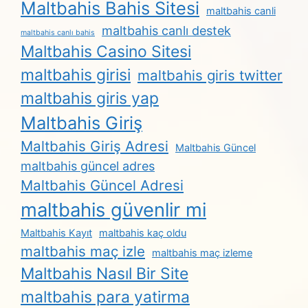
Maltbahis Bahis Sitesi
maltbahis canli
maltbahis canlı destek
maltbahis canlı bahis
Maltbahis Casino Sitesi
maltbahis girisi
maltbahis giris twitter
maltbahis giris yap
Maltbahis Giriş
Maltbahis Giriş Adresi
Maltbahis Güncel
maltbahis güncel adres
Maltbahis Güncel Adresi
maltbahis güvenlir mi
Maltbahis Kayıt
maltbahis kaç oldu
maltbahis maç izle
maltbahis maç izleme
Maltbahis Nasıl Bir Site
maltbahis para yatirma