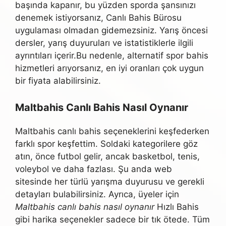
başında kapanır, bu yüzden sporda şansınızı
denemek istiyorsanız, Canlı Bahis Bürosu
uygulaması olmadan gidemezsiniz. Yarış öncesi
dersler, yarış duyuruları ve istatistiklerle ilgili
ayrıntıları içerir.Bu nedenle, alternatif spor bahis
hizmetleri arıyorsanız, en iyi oranları çok uygun
bir fiyata alabilirsiniz.
Maltbahis Canlı Bahis Nasıl Oynanır
Maltbahis canlı bahis seçeneklerini keşfederken
farklı spor keşfettim. Soldaki kategorilere göz
atın, önce futbol gelir, ancak basketbol, ​​tenis,
voleybol ve daha fazlası. Şu anda web
sitesinde her türlü yarışma duyurusu ve gerekli
detayları bulabilirsiniz. Ayrıca, üyeler için
Maltbahis canlı bahis nasıl oynanır
Hızlı Bahis
gibi harika seçenekler sadece bir tık ötede. Tüm