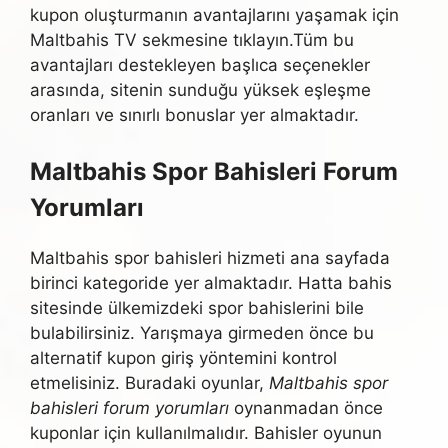
kupon oluşturmanın avantajlarını yaşamak için
Maltbahis TV sekmesine tıklayın.Tüm bu
avantajları destekleyen başlıca seçenekler
arasında, sitenin sunduğu yüksek eşleşme
oranları ve sınırlı bonuslar yer almaktadır.
Maltbahis Spor Bahisleri Forum
Yorumları
Maltbahis spor bahisleri hizmeti ana sayfada
birinci kategoride yer almaktadır. Hatta bahis
sitesinde ülkemizdeki spor bahislerini bile
bulabilirsiniz. Yarışmaya girmeden önce bu
alternatif kupon giriş yöntemini kontrol
etmelisiniz. Buradaki oyunlar,
Maltbahis spor
bahisleri forum yorumları
oynanmadan önce
kuponlar için kullanılmalıdır. Bahisler oyunun