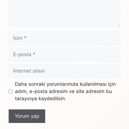
İsim
E-
posta
İnternet
sitesi
Daha sonraki yorumlarımda kullanılması için
adım, e-posta adresim ve site adresim bu
tarayıcıya kaydedilsin.