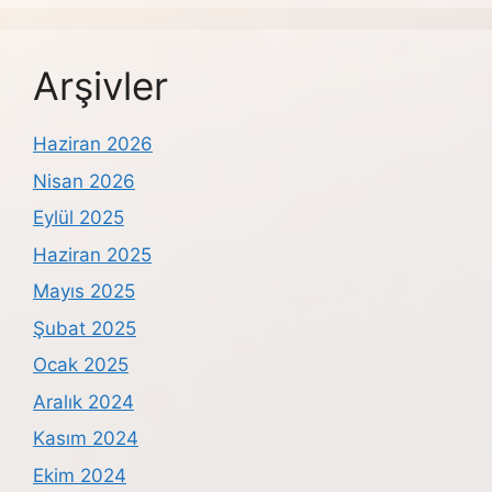
Arşivler
Haziran 2026
Nisan 2026
Eylül 2025
Haziran 2025
Mayıs 2025
Şubat 2025
Ocak 2025
Aralık 2024
Kasım 2024
Ekim 2024