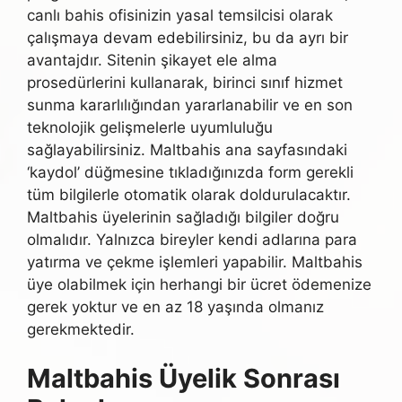
canlı bahis ofisinizin yasal temsilcisi olarak
çalışmaya devam edebilirsiniz, bu da ayrı bir
avantajdır. Sitenin şikayet ele alma
prosedürlerini kullanarak, birinci sınıf hizmet
sunma kararlılığından yararlanabilir ve en son
teknolojik gelişmelerle uyumluluğu
sağlayabilirsiniz. Maltbahis ana sayfasındaki
‘kaydol’ düğmesine tıkladığınızda form gerekli
tüm bilgilerle otomatik olarak doldurulacaktır.
Maltbahis üyelerinin sağladığı bilgiler doğru
olmalıdır. Yalnızca bireyler kendi adlarına para
yatırma ve çekme işlemleri yapabilir. Maltbahis
üye olabilmek için herhangi bir ücret ödemenize
gerek yoktur ve en az 18 yaşında olmanız
gerekmektedir.
Maltbahis Üyelik Sonrası