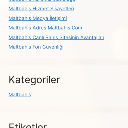
Maltbahis Hizmet Şikayetleri
Maltbahis Medya İletişimi
Maltbahis Adres Maltbahis.Com
Maltbahis Canlı Bahis Sitesinin Avantajları
Maltbahis Fon Güvenliği
Kategoriler
Maltbahis
Etiketler