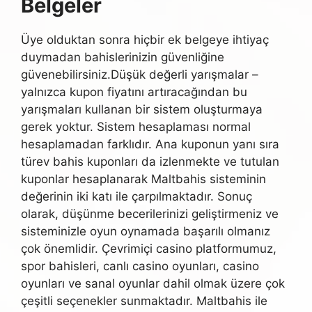
Belgeler
Üye olduktan sonra hiçbir ek belgeye ihtiyaç
duymadan bahislerinizin güvenliğine
güvenebilirsiniz.Düşük değerli yarışmalar –
yalnızca kupon fiyatını artıracağından bu
yarışmaları kullanan bir sistem oluşturmaya
gerek yoktur. Sistem hesaplaması normal
hesaplamadan farklıdır. Ana kuponun yanı sıra
türev bahis kuponları da izlenmekte ve tutulan
kuponlar hesaplanarak Maltbahis sisteminin
değerinin iki katı ile çarpılmaktadır. Sonuç
olarak, düşünme becerilerinizi geliştirmeniz ve
sisteminizle oyun oynamada başarılı olmanız
çok önemlidir. Çevrimiçi casino platformumuz,
spor bahisleri, canlı casino oyunları, casino
oyunları ve sanal oyunlar dahil olmak üzere çok
çeşitli seçenekler sunmaktadır. Maltbahis ile