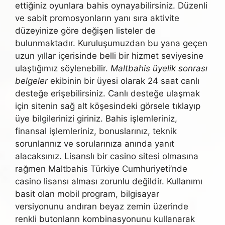
ettiğiniz oyunlara bahis oynayabilirsiniz. Düzenli
ve sabit promosyonların yanı sıra aktivite
düzeyinize göre değişen listeler de
bulunmaktadır. Kuruluşumuzdan bu yana geçen
uzun yıllar içerisinde belli bir hizmet seviyesine
ulaştığımız söylenebilir.
Maltbahis üyelik sonrası
belgeler
ekibinin bir üyesi olarak 24 saat canlı
desteğe erişebilirsiniz. Canlı desteğe ulaşmak
için sitenin sağ alt köşesindeki görsele tıklayıp
üye bilgilerinizi giriniz. Bahis işlemleriniz,
finansal işlemleriniz, bonuslarınız, teknik
sorunlarınız ve sorularınıza anında yanıt
alacaksınız. Lisanslı bir casino sitesi olmasına
rağmen Maltbahis Türkiye Cumhuriyeti’nde
casino lisansı alması zorunlu değildir. Kullanımı
basit olan mobil program, bilgisayar
versiyonunu andıran beyaz zemin üzerinde
renkli butonların kombinasyonunu kullanarak