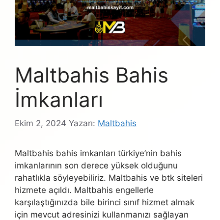
Maltbahis Bahis
İmkanları
Ekim 2, 2024
Yazarı:
Maltbahis
Maltbahis bahis imkanları türkiye’nin bahis
imkanlarının son derece yüksek olduğunu
rahatlıkla söyleyebiliriz. Maltbahis ve btk siteleri
hizmete açıldı. Maltbahis engellerle
karşılaştığınızda bile birinci sınıf hizmet almak
için mevcut adresinizi kullanmanızı sağlayan