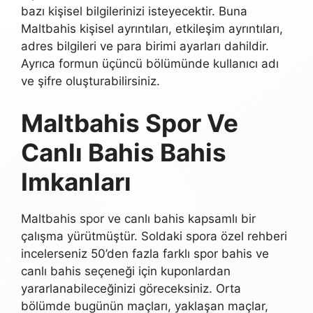
bazı kişisel bilgilerinizi isteyecektir. Buna
Maltbahis kişisel ayrıntıları, etkileşim ayrıntıları,
adres bilgileri ve para birimi ayarları dahildir.
Ayrıca formun üçüncü bölümünde kullanıcı adı
ve şifre oluşturabilirsiniz.
Maltbahis Spor Ve
Canlı Bahis Bahis
Imkanları
Maltbahis spor ve canlı bahis kapsamlı bir
çalışma yürütmüştür. Soldaki spora özel rehberi
incelerseniz 50’den fazla farklı spor bahis ve
canlı bahis seçeneği için kuponlardan
yararlanabileceğinizi göreceksiniz. Orta
bölümde bugünün maçları, yaklaşan maçlar,