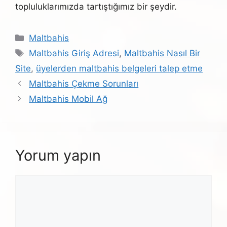
topluluklarımızda tartıştığımız bir şeydir.
Kategoriler
Maltbahis
Etiketler
Maltbahis Giriş Adresi
,
Maltbahis Nasıl Bir
Site
,
üyelerden maltbahis belgeleri talep etme
Maltbahis Çekme Sorunları
Maltbahis Mobil Ağ
Yorum yapın
Yorum