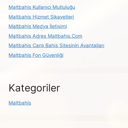
Maltbahis Kullanıcı Mutluluğu
Maltbahis Hizmet Şikayetleri
Maltbahis Medya İletişimi
Maltbahis Adres Maltbahis.Com
Maltbahis Canlı Bahis Sitesinin Avantajları
Maltbahis Fon Güvenliği
Kategoriler
Maltbahis