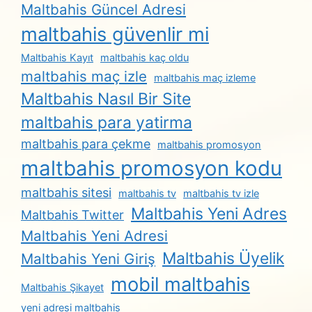
Maltbahis Güncel Adresi
maltbahis güvenlir mi
Maltbahis Kayıt
maltbahis kaç oldu
maltbahis maç izle
maltbahis maç izleme
Maltbahis Nasıl Bir Site
maltbahis para yatirma
maltbahis para çekme
maltbahis promosyon
maltbahis promosyon kodu
maltbahis sitesi
maltbahis tv
maltbahis tv izle
Maltbahis Yeni Adres
Maltbahis Twitter
Maltbahis Yeni Adresi
Maltbahis Üyelik
Maltbahis Yeni Giriş
mobil maltbahis
Maltbahis Şikayet
yeni adresi maltbahis