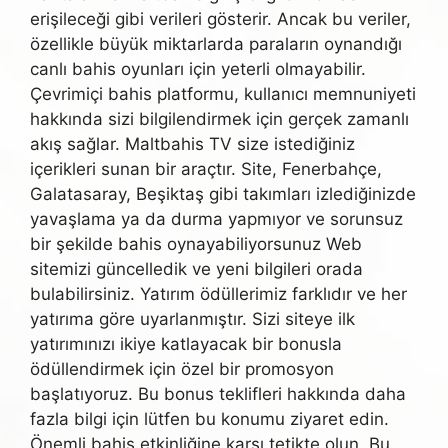
erişileceği gibi verileri gösterir. Ancak bu veriler,
özellikle büyük miktarlarda paraların oynandığı
canlı bahis oyunları için yeterli olmayabilir.
Çevrimiçi bahis platformu, kullanıcı memnuniyeti
hakkında sizi bilgilendirmek için gerçek zamanlı
akış sağlar. Maltbahis TV size istediğiniz
içerikleri sunan bir araçtır. Site, Fenerbahçe,
Galatasaray, Beşiktaş gibi takımları izlediğinizde
yavaşlama ya da durma yapmıyor ve sorunsuz
bir şekilde bahis oynayabiliyorsunuz Web
sitemizi güncelledik ve yeni bilgileri orada
bulabilirsiniz. Yatırım ödüllerimiz farklıdır ve her
yatırıma göre uyarlanmıştır. Sizi siteye ilk
yatırımınızı ikiye katlayacak bir bonusla
ödüllendirmek için özel bir promosyon
başlatıyoruz. Bu bonus teklifleri hakkında daha
fazla bilgi için lütfen bu konumu ziyaret edin.
Önemli bahis etkinliğine karşı tetikte olun. Bu,