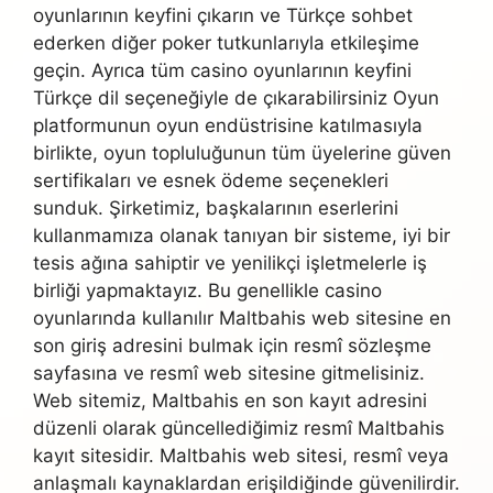
oyunlarının keyfini çıkarın ve Türkçe sohbet
ederken diğer poker tutkunlarıyla etkileşime
geçin. Ayrıca tüm casino oyunlarının keyfini
Türkçe dil seçeneğiyle de çıkarabilirsiniz Oyun
platformunun oyun endüstrisine katılmasıyla
birlikte, oyun topluluğunun tüm üyelerine güven
sertifikaları ve esnek ödeme seçenekleri
sunduk. Şirketimiz, başkalarının eserlerini
kullanmamıza olanak tanıyan bir sisteme, iyi bir
tesis ağına sahiptir ve yenilikçi işletmelerle iş
birliği yapmaktayız. Bu genellikle casino
oyunlarında kullanılır Maltbahis web sitesine en
son giriş adresini bulmak için resmî sözleşme
sayfasına ve resmî web sitesine gitmelisiniz.
Web sitemiz, Maltbahis en son kayıt adresini
düzenli olarak güncellediğimiz resmî Maltbahis
kayıt sitesidir. Maltbahis web sitesi, resmî veya
anlaşmalı kaynaklardan erişildiğinde güvenilirdir.