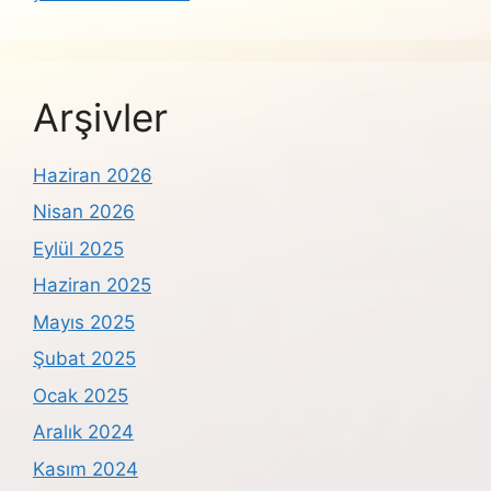
Arşivler
Haziran 2026
Nisan 2026
Eylül 2025
Haziran 2025
Mayıs 2025
Şubat 2025
Ocak 2025
Aralık 2024
Kasım 2024