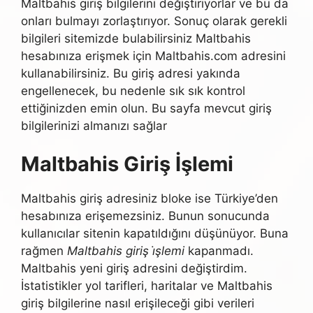
Maltbahis giriş bilgilerini değiştiriyorlar ve bu da
onları bulmayı zorlaştırıyor. Sonuç olarak gerekli
bilgileri sitemizde bulabilirsiniz Maltbahis
hesabınıza erişmek için Maltbahis.com adresini
kullanabilirsiniz. Bu giriş adresi yakında
engellenecek, bu nedenle sık sık kontrol
ettiğinizden emin olun. Bu sayfa mevcut giriş
bilgilerinizi almanızı sağlar
Maltbahis Giriş İşlemi
Maltbahis giriş adresiniz bloke ise Türkiye’den
hesabınıza erişemezsiniz. Bunun sonucunda
kullanıcılar sitenin kapatıldığını düşünüyor. Buna
rağmen
Maltbahis giriş i̇şlemi
kapanmadı.
Maltbahis yeni giriş adresini değiştirdim.
İstatistikler yol tarifleri, haritalar ve Maltbahis
giriş bilgilerine nasıl erişileceği gibi verileri