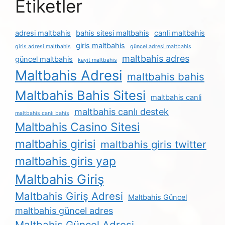
Etiketler
adresi maltbahis
bahis sitesi maltbahis
canli maltbahis
giris maltbahis
giris adresi maltbahis
güncel adresi maltbahis
maltbahis adres
güncel maltbahis
kayit maltbahis
Maltbahis Adresi
maltbahis bahis
Maltbahis Bahis Sitesi
maltbahis canli
maltbahis canlı destek
maltbahis canlı bahis
Maltbahis Casino Sitesi
maltbahis girisi
maltbahis giris twitter
maltbahis giris yap
Maltbahis Giriş
Maltbahis Giriş Adresi
Maltbahis Güncel
maltbahis güncel adres
Maltbahis Güncel Adresi