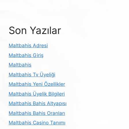
Son Yazılar
Maltbahis Adresi
Maltbahis Giriş
Maltbahis
Maltbahis Tv Üyeliği
Maltbahis Yeni Özellikler
Maltbahis Üyelik Bilgileri
Maltbahis Bahis Altyapısı
Maltbahis Bahis Oranları
Maltbahis Casino Tanımı