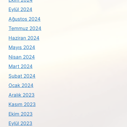
Eylül 2024
Ağustos 2024
Temmuz 2024
Haziran 2024
Mayıs 2024
Nisan 2024
Mart 2024
Şubat 2024
Ocak 2024
Aralık 2023
Kasım 2023
Ekim 2023
Eylül 2023