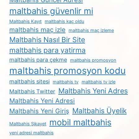
maltbahis güvenlir mi
Maltbahis Kayıt
maltbahis kaç oldu
maltbahis maç izle
maltbahis maç izleme
Maltbahis Nasıl Bir Site
maltbahis para yatirma
maltbahis para çekme
maltbahis promosyon
maltbahis promosyon kodu
maltbahis sitesi
maltbahis tv
maltbahis tv izle
Maltbahis Yeni Adres
Maltbahis Twitter
Maltbahis Yeni Adresi
Maltbahis Üyelik
Maltbahis Yeni Giriş
mobil maltbahis
Maltbahis Şikayet
yeni adresi maltbahis