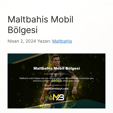
Maltbahis Mobil
Bölgesi
Nisan 2, 2024
Yazarı:
Maltbahis