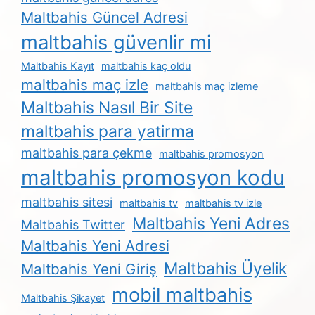
Maltbahis Güncel Adresi
maltbahis güvenlir mi
Maltbahis Kayıt
maltbahis kaç oldu
maltbahis maç izle
maltbahis maç izleme
Maltbahis Nasıl Bir Site
maltbahis para yatirma
maltbahis para çekme
maltbahis promosyon
maltbahis promosyon kodu
maltbahis sitesi
maltbahis tv
maltbahis tv izle
Maltbahis Yeni Adres
Maltbahis Twitter
Maltbahis Yeni Adresi
Maltbahis Üyelik
Maltbahis Yeni Giriş
mobil maltbahis
Maltbahis Şikayet