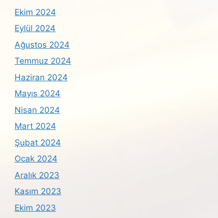
Ekim 2024
Eylül 2024
Ağustos 2024
Temmuz 2024
Haziran 2024
Mayıs 2024
Nisan 2024
Mart 2024
Şubat 2024
Ocak 2024
Aralık 2023
Kasım 2023
Ekim 2023