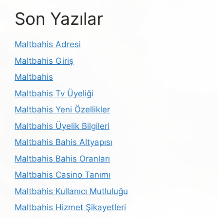
Son Yazılar
Maltbahis Adresi
Maltbahis Giriş
Maltbahis
Maltbahis Tv Üyeliği
Maltbahis Yeni Özellikler
Maltbahis Üyelik Bilgileri
Maltbahis Bahis Altyapısı
Maltbahis Bahis Oranları
Maltbahis Casino Tanımı
Maltbahis Kullanıcı Mutluluğu
Maltbahis Hizmet Şikayetleri