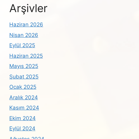
Arşivler
Haziran 2026
Nisan 2026
Eylül 2025
Haziran 2025
Mayıs 2025
Şubat 2025
Ocak 2025
Aralık 2024
Kasım 2024
Ekim 2024
Eylül 2024
Ağustos 2024