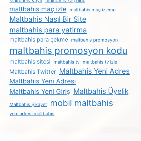
Maltbahis Kayıt
maltbahis kaç oldu
maltbahis maç izle
maltbahis maç izleme
Maltbahis Nasıl Bir Site
maltbahis para yatirma
maltbahis para çekme
maltbahis promosyon
maltbahis promosyon kodu
maltbahis sitesi
maltbahis tv
maltbahis tv izle
Maltbahis Yeni Adres
Maltbahis Twitter
Maltbahis Yeni Adresi
Maltbahis Üyelik
Maltbahis Yeni Giriş
mobil maltbahis
Maltbahis Şikayet
yeni adresi maltbahis